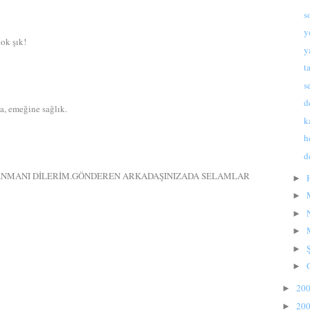
s
y
ok şık!
y
t
s
d
a, emeğine sağlık.
k
h
d
ANMANI DİLERİM.GÖNDEREN ARKADAŞINIZADA SELAMLAR
►
►
►
►
►
►
20
►
20
►