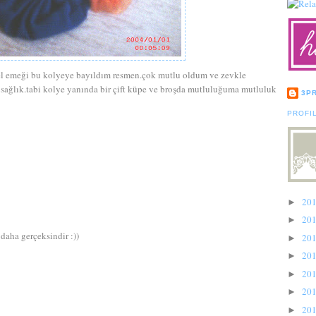
el emeği bu kolyeye bayıldım resmen.çok mutlu oldum ve zevkle
 sağlık.tabi kolye yanında bir çift küpe ve broşda mutluluğuma mutluluk
3P
PROFI
20
►
20
►
daha gerçeksindir :))
20
►
20
►
20
►
20
►
20
►