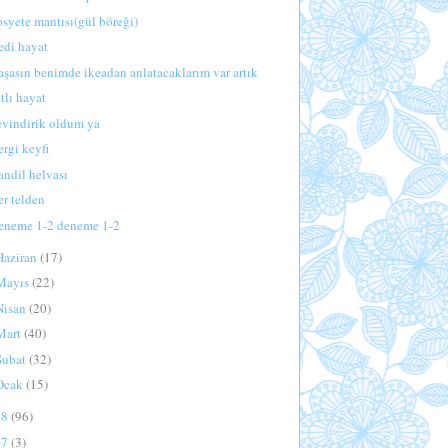
osyete mantısı(gül böreği)
edi hayat
aşasın benimde ikeadan anlatacaklarım var artık
atlı hayat
evindirik oldum ya
ergi keyfi
andil helvası
er telden
eneme 1-2 deneme 1-2
Haziran
(17)
Mayıs
(22)
Nisan
(20)
Mart
(40)
Şubat
(32)
Ocak
(15)
08
(96)
07
(3)