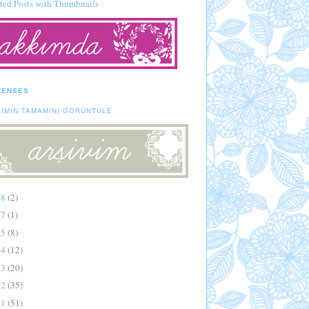
RENSES
LIMIN TAMAMINI GÖRÜNTÜLE
18
(2)
17
(1)
15
(8)
14
(12)
13
(20)
12
(35)
11
(51)