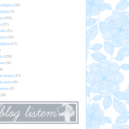
günlüğüm
(35)
ünlüğü
(3)
im
(155)
n
(27)
öndü
(21)
şleri
(24)
nlüğüm
(17)
)
uk
(120)
rum
(16)
4)
m filmler
(17)
m şiirler
(9)
hamuru
(2)
(20)