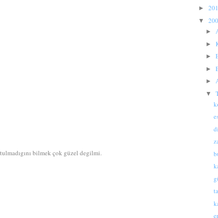
20
►
20
▼
►
►
►
►
►
▼
k
e
d
z
tulmadıgını bilmek çok güzel degilmi.
b
k
g
t
k
e