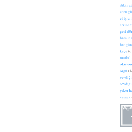
dikiş 
ebru g
el işler
erzinca
geri d
hamur i
hat gü
keçe
(6
mutlul
okuyo
örgü
(1
sevdiği
sevdiği
şeker 
yemek