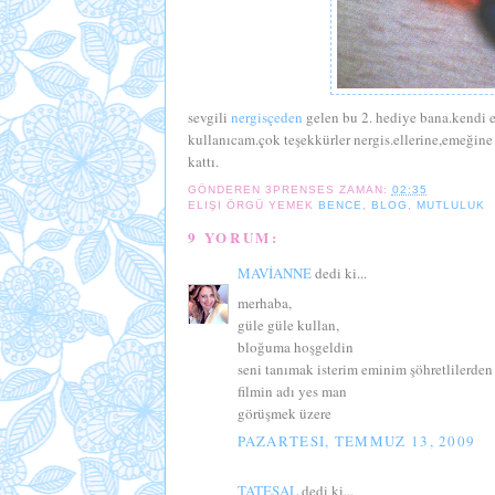
sevgili
nergisçeden
gelen bu 2. hediye bana.kendi 
kullanıcam.çok teşekkürler nergis.ellerine,emeğine
kattı.
GÖNDEREN
3PRENSES
ZAMAN:
02:35
ELIŞI ÖRGÜ YEMEK
BENCE
,
BLOG
,
MUTLULUK
9 YORUM:
MAVİANNE
dedi ki...
merhaba,
güle güle kullan,
bloğuma hoşgeldin
seni tanımak isterim eminim şöhretlilerden 
filmin adı yes man
görüşmek üzere
PAZARTESI, TEMMUZ 13, 2009
TATESAL
dedi ki...