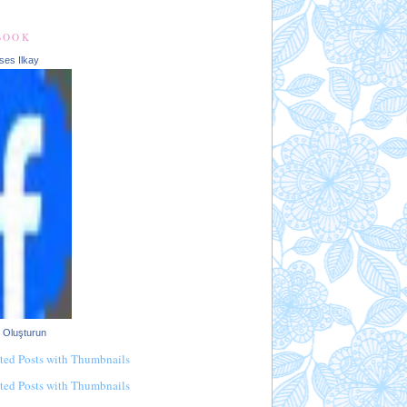
BOOK
ses Ilkay
ı Oluşturun