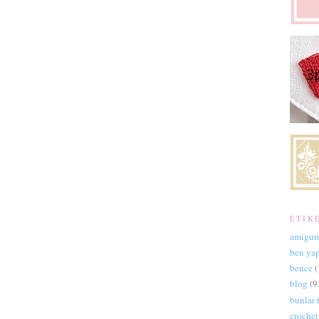
ETIK
amigur
ben ya
bence
(
blog
(9
bunlar t
crochet