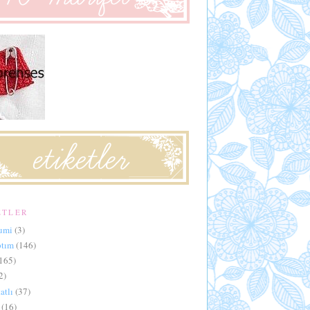
ETLER
umi
(3)
ptım
(146)
165)
2)
atlı
(37)
(16)