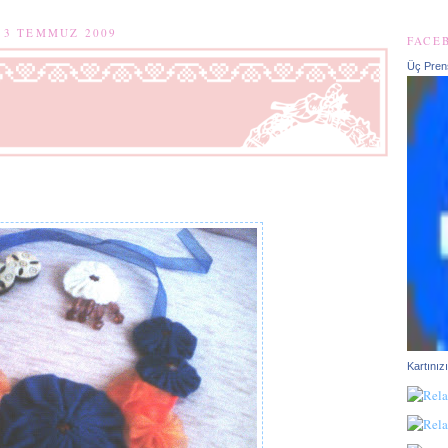
13 TEMMUZ 2009
FACE
Üç Pren
Kartınız