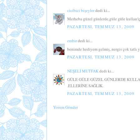
cicibici bişeyler
dedi ki...
Merheba güzel günlerde,güle güle kullan!ç
PAZARTESI, TEMMUZ 13, 2009
embir
dedi ki...
benimde hediyem gelmiş, nergis çok tatlı y
PAZARTESI, TEMMUZ 13, 2009
NEŞELİ MUTFAK
dedi ki...
GÜLE GÜLE GÜZEL GÜNLERDE KULL
.ELLERİNE SAĞLIK.
PAZARTESI, TEMMUZ 13, 2009
Yorum Gönder