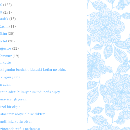
10
(122)
09
(251)
Aralık
(13)
Kasım
(11)
Ekim
(20)
Eylül
(20)
Ağustos
(22)
Temmuz
(19)
orkuttu
ski çamlar bardak oldu.eski kotlar ne oldu.
iktiğim çanta
ar adam
unun adını bilmiyorum tadı nefis bişey
anaviçe işliyorum
üzel bir ekşın
aataaamm abiye elbise diktim
andiliniz kutlu olsun
rzincanda nüfus patlaması