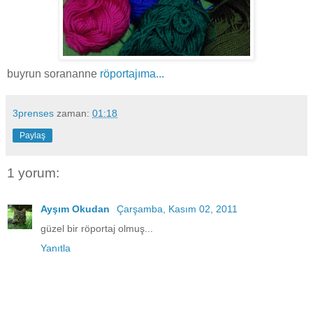
buyrun sorananne
röportajıma...
3prenses
zaman:
01:18
Paylaş
1 yorum:
Ayşım Okudan
Çarşamba, Kasım 02, 2011
güzel bir röportaj olmuş...
Yanıtla